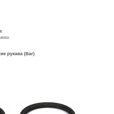
а
ьмаш
ие рукава (Bar)