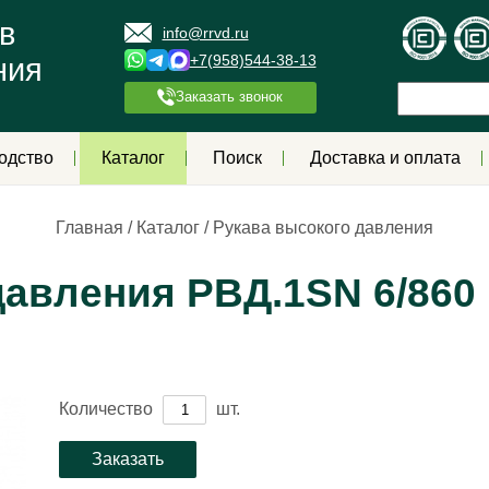
в
info@rrvd.ru
+7(958)544-38-13
ния
Заказать звонок
одство
Каталог
Поиск
Доставка и оплата
Главная
/
Каталог
/
Рукава высокого давления
авления РВД.1SN 6/860 
Количество
шт.