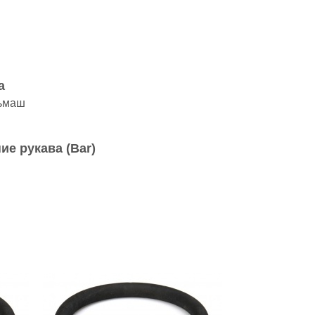
а
ьмаш
ие рукава (Bar)