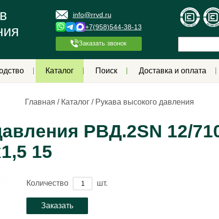
в
info@rrvd.ru
+7(958)544-38-13
ния
Заказать звонок
одство
Каталог
Поиск
Доставка и оплата
Главная
/
Каталог
/
Рукава высокого давления
авления РВД.2SN 12/710
1,5 15
Количество
шт.