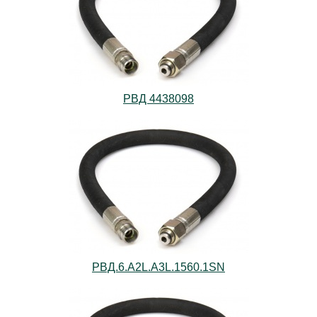
РВД 4438098
РВД.6.А2L.А3L.1560.1SN