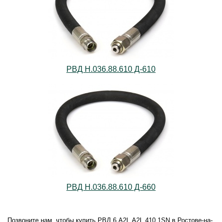
РВД Н.036.88.610 Д-610
РВД Н.036.88.610 Д-660
Позвоните нам, чтобы купить РВД.6.А2L.А2L.410.1SN в Ростове-на-