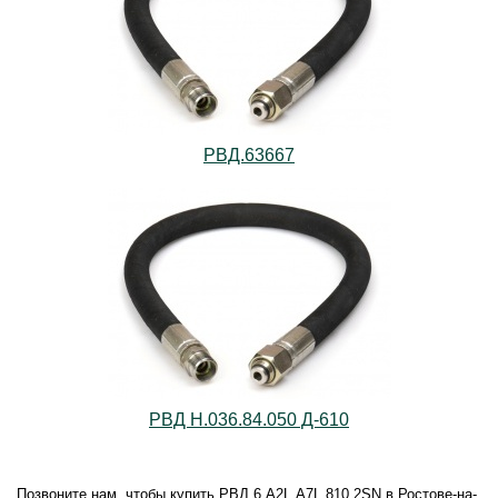
РВД.63667
РВД Н.036.84.050 Д-610
Позвоните нам, чтобы купить РВД.6.А2L.А7L.810.2SN в Ростове-на-