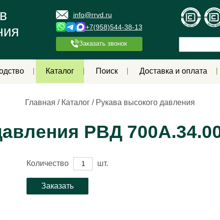
в
info@rrvd.ru
+7(958)544-38-13
ния
Заказать звонок
одство
Каталог
Поиск
Доставка и оплата
Главная
/
Каталог
/
Рукава высокого давления
авления РВД 700А.34.00
Количество
шт.