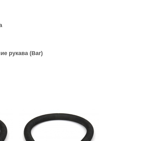
а
ие рукава (Bar)