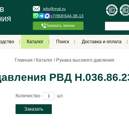
в
info@rrvd.ru
+7(958)544-38-13
ния
Заказать звонок
одство
Каталог
Поиск
Доставка и оплата
Главная
/
Каталог
/
Рукава высокого давления
авления РВД Н.036.86.2
Количество
шт.