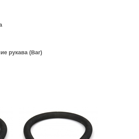
а
ие рукава (Bar)