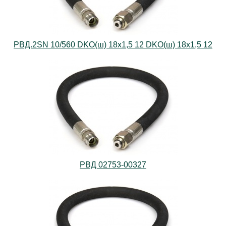
РВД.2SN 10/560 DKO(ш) 18х1,5 12 DKO(ш) 18х1,5 12
РВД 02753-00327