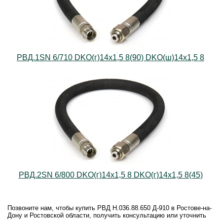
РВД.1SN 6/710 DKO(г)14х1,5 8(90) DKO(ш)14х1,5 8
РВД.2SN 6/800 DKO(г)14х1,5 8 DKO(г)14х1,5 8(45)
Позвоните нам, чтобы купить РВД Н.036.88.650 Д-910 в Ростове-на-
Дону и Ростовской области, получить консультацию или уточнить