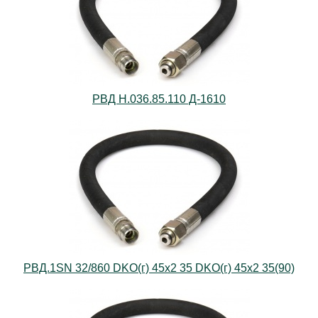
РВД Н.036.85.110 Д-1610
РВД.1SN 32/860 DKO(г) 45х2 35 DKO(г) 45х2 35(90)