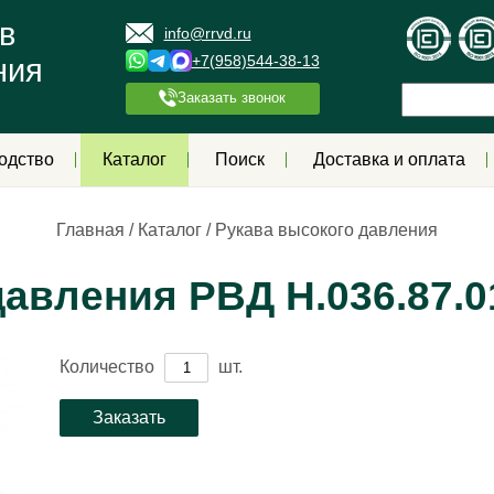
в
info@rrvd.ru
+7(958)544-38-13
ния
Заказать звонок
одство
Каталог
Поиск
Доставка и оплата
Главная
/
Каталог
/
Рукава высокого давления
авления РВД Н.036.87.0
Количество
шт.