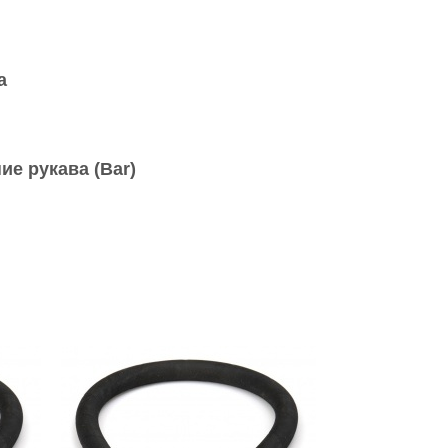
а
ие рукава (Bar)