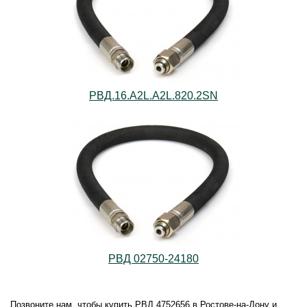
РВД.16.А2L.А2L.820.2SN
РВД 02750-24180
Позвоните нам, чтобы купить РВД 4752656 в Ростове-на-Дону и