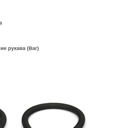
а
ие рукава (Bar)