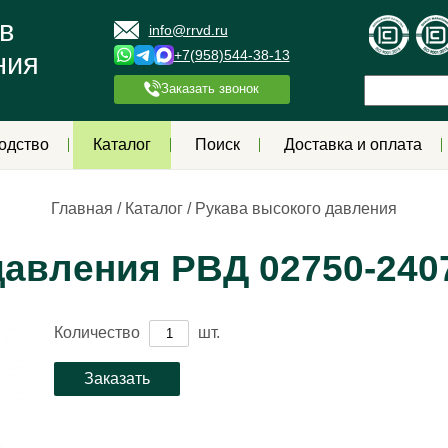
в
info@rrvd.ru
+7(958)544-38-13
ния
Заказать звонок
одство
Каталог
Поиск
Доставка и оплата
Главная
/
Каталог
/
Рукава высокого давления
давления РВД 02750-240
Количество
шт.