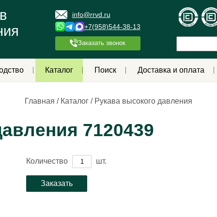
в
info@rrvd.ru
+7(958)544-38-13
ния
Заказать звонок
одство
Каталог
Поиск
Доставка и оплата
Главная
/
Каталог
/
Рукава высокого давления
давления 7120439
Количество
шт.