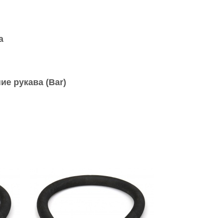
а
ие рукава (Bar)