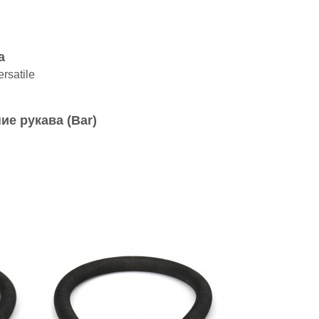
а
rsatile
ие рукава (Bar)