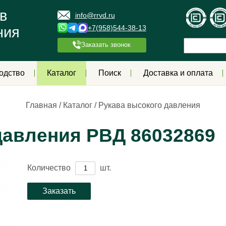
в
info@rrvd.ru
+7(958)544-38-13
ния
Заказать звонок
одство
Каталог
Поиск
Доставка и оплата
Главная
/
Каталог
/
Рукава высокого давления
давления РВД 86032869
Количество
шт.